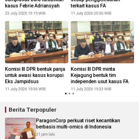
kasus Febrie Adriansyah
terkait kasus FA
23 July 2026 13:15 WIB
11 July 2026 20:36 WIB
1
Komisi III DPR bentuk panja
Komisi III DPR minta
untuk awasi kasus korupsi
Kejagung bentuk tim
Eks Jampidsus
independen usut kasus FA
11 July 2026 19:36 WIB
11 July 2026 19:33 WIB
Berita Terpopuler
ParagonCorp perkuat riset kecantikan
berbasis multi-omics di Indonesia
21 jam lalu