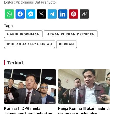
Editor :
Victorianus Sat Pranyoto
Tags:
HABIBUROKHMAN
HEWAN KURBAN PRESIDEN
IDUL ADHA 1447 HIJRIAH
KURBAN
Terkait
a
Komisi III DPR minta
Panja Komisi III akan hadir di
Jampidsus baru tuntaskan
setiap penggeledahan