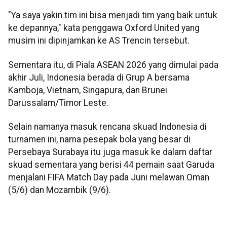
"Ya saya yakin tim ini bisa menjadi tim yang baik untuk
ke depannya," kata penggawa Oxford United yang
musim ini dipinjamkan ke AS Trencin tersebut.
Sementara itu, di Piala ASEAN 2026 yang dimulai pada
akhir Juli, Indonesia berada di Grup A bersama
Kamboja, Vietnam, Singapura, dan Brunei
Darussalam/Timor Leste.
Selain namanya masuk rencana skuad Indonesia di
turnamen ini, nama pesepak bola yang besar di
Persebaya Surabaya itu juga masuk ke dalam daftar
skuad sementara yang berisi 44 pemain saat Garuda
menjalani FIFA Match Day pada Juni melawan Oman
(5/6) dan Mozambik (9/6).