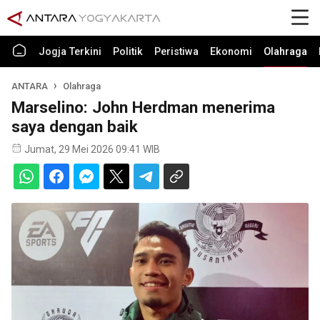
Jogja Terkini
Politik
Peristiwa
Ekonomi
Olahraga
ANTARA
Olahraga
Marselino: John Herdman menerima
saya dengan baik
Jumat, 29 Mei 2026 09:41 WIB