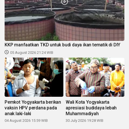
KKP manfaatkan TKD untuk budi daya ikan tematik di DIY
05 August 2026 21:24 WIB
Pemkot Yogyakarta berikan
Wali Kota Yogyakarta
vaksin HPV perdana pada
apresiasi budidaya lebah
anak laki-laki
Muhammadiyah
04 August 2026 15:59 WIB
30 July 2026 19:28 WIB