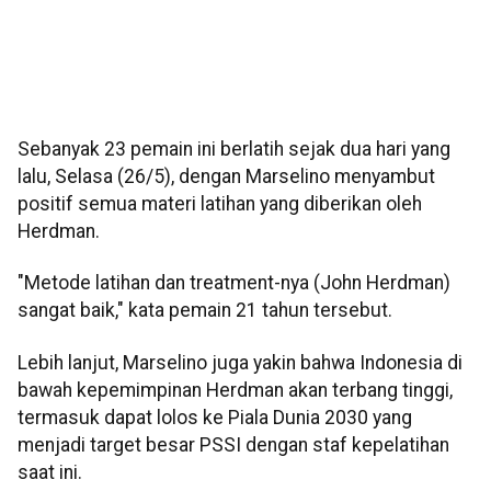
Sebanyak 23 pemain ini berlatih sejak dua hari yang
lalu, Selasa (26/5), dengan Marselino menyambut
positif semua materi latihan yang diberikan oleh
Herdman.
"Metode latihan dan treatment-nya (John Herdman)
sangat baik," kata pemain 21 tahun tersebut.
Lebih lanjut, Marselino juga yakin bahwa Indonesia di
bawah kepemimpinan Herdman akan terbang tinggi,
termasuk dapat lolos ke Piala Dunia 2030 yang
menjadi target besar PSSI dengan staf kepelatihan
saat ini.