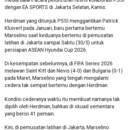
dengan EA SPORTS di Jakarta Selatan, Kamis.
Herdman yang ditunjuk PSSI menggantikan Patrick
Kluivert pada Januari, baru pertama bertemu
Marselino saat keduanya bertemu di pemusatan
latihan di Jakarta sampai Sabtu (30/5) untuk
persiapan ASEAN Hyundai Cup 2026.
Di kesempatan sebelumnya, di FIFA Series 2026
melawan Saint Kitt dan Nevis (4-0) dan Bulgaria (0-1)
pada Maret, Marselino yang tengah mengalami
cedera tak sempat bertemu dengan Herdman.
Kondisi cederanya waktu itu membuat namanya tak
dipilih oleh Herdman, bahkan di skuad sementara
yang berisi 41 pemain.
Kini, di pemusatan latihan di Jakarta, Marselino