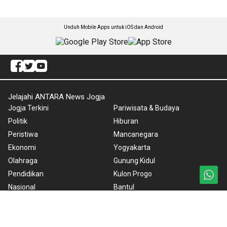
Unduh Mobile Apps untuk iOS dan Android
Jelajahi ANTARA News Jogja
Jogja Terkini
Pariwisata & Budaya
Politik
Hiburan
Peristiwa
Mancanegara
Ekonomi
Yogyakarta
Olahraga
Gunung Kidul
Pendidikan
Kulon Progo
Nasional
Bantul
Nusantara
Sleman
Foto
Redaksi
Video
ANTARA Foto