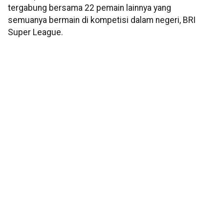
tergabung bersama 22 pemain lainnya yang
semuanya bermain di kompetisi dalam negeri, BRI
Super League.