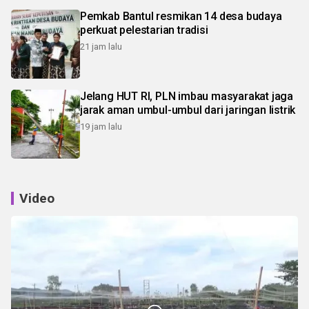
Pemkab Bantul resmikan 14 desa budaya
perkuat pelestarian tradisi
21 jam lalu
Jelang HUT RI, PLN imbau masyarakat jaga
jarak aman umbul-umbul dari jaringan listrik
19 jam lalu
Video