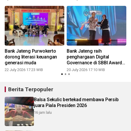
Bank Jateng Purwokerto
Bank Jateng raih
a
dorong literasi keuangan
penghargaan Digital
generasi muda
Governance di SBBI Awards
2026
22 July 2026 17:23 WIB
20 July 2026 17:10 WIB
1
Berita Terpopuler
Balsa Sekulic bertekad membawa Persib
juara Piala Presiden 2026
16 jam lalu