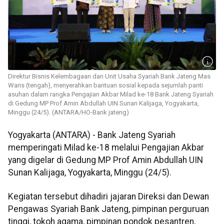
Direktur Bisnis Kelembagaan dan Unit Usaha Syariah Bank Jateng Mas
Waris (tengah), menyerahkan bantuan sosial kepada sejumlah panti
asuhan dalam rangka Pengajian Akbar Milad ke-18 Bank Jateng Syariah
di Gedung MP Prof Amin Abdullah UIN Sunan Kalijaga, Yogyakarta,
Minggu (24/5). (ANTARA/HO-Bank jateng)
Yogyakarta (ANTARA) - Bank Jateng Syariah
memperingati Milad ke-18 melalui Pengajian Akbar
yang digelar di Gedung MP Prof Amin Abdullah UIN
Sunan Kalijaga, Yogyakarta, Minggu (24/5).
Kegiatan tersebut dihadiri jajaran Direksi dan Dewan
Pengawas Syariah Bank Jateng, pimpinan perguruan
tinggi, tokoh agama, pimpinan pondok pesantren,