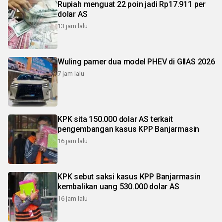
Rupiah menguat 22 poin jadi Rp17.911 per
dolar AS
13 jam lalu
Wuling pamer dua model PHEV di GIIAS 2026
7 jam lalu
KPK sita 150.000 dolar AS terkait
pengembangan kasus KPP Banjarmasin
16 jam lalu
KPK sebut saksi kasus KPP Banjarmasin
kembalikan uang 530.000 dolar AS
16 jam lalu