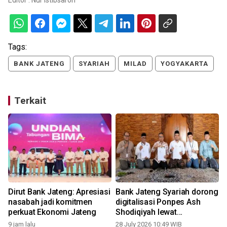
Tags:
BANK JATENG
SYARIAH
MILAD
YOGYAKARTA
Terkait
Dirut Bank Jateng: Apresiasi
Bank Jateng Syariah dorong
nasabah jadi komitmen
digitalisasi Ponpes Ash
i
perkuat Ekonomi Jateng
Shodiqiyah lewat
PesantrenQu
9 jam lalu
28 July 2026 10:49 WIB
1