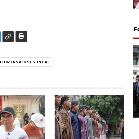
F
ALUR INSPEKSI SUNGAI
BPJS Kesehatan Yogyakarta
perkuat sinergi dengan
ANTARA Biro DIY
03 August 2026 17:24 WIB