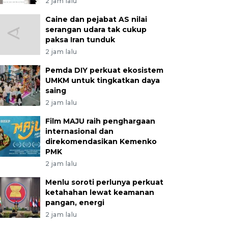
2 jam lalu
Caine dan pejabat AS nilai
serangan udara tak cukup
paksa Iran tunduk
2 jam lalu
Pemda DIY perkuat ekosistem
UMKM untuk tingkatkan daya
saing
2 jam lalu
Film MAJU raih penghargaan
internasional dan
direkomendasikan Kemenko
PMK
2 jam lalu
Menlu soroti perlunya perkuat
ketahahan lewat keamanan
pangan, energi
2 jam lalu