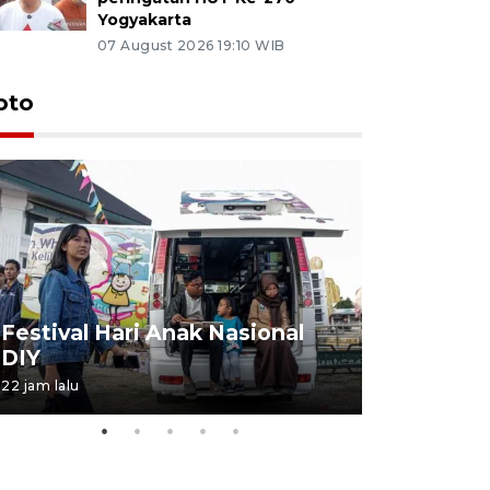
Yogyakarta
07 August 2026 19:10 WIB
oto
Job Fair 
Festival Hari Anak Nasional
targetkan
DIY
kerja
22 jam lalu
06 August 20