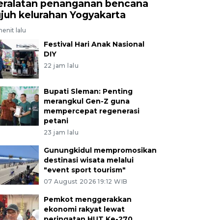
eralatan penanganan bencana
ujuh kelurahan Yogyakarta
enit lalu
Festival Hari Anak Nasional
DIY
22 jam lalu
Bupati Sleman: Penting
merangkul Gen-Z guna
mempercepat regenerasi
petani
23 jam lalu
Gunungkidul mempromosikan
destinasi wisata melalui
"event sport tourism"
07 August 2026 19:12 WIB
Pemkot menggerakkan
ekonomi rakyat lewat
peringatan HUT Ke-270