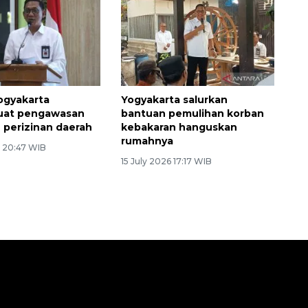
ogyakarta
Yogyakarta salurkan
at pengawasan
bantuan pemulihan korban
 perizinan daerah
kebakaran hanguskan
rumahnya
6 20:47 WIB
15 July 2026 17:17 WIB