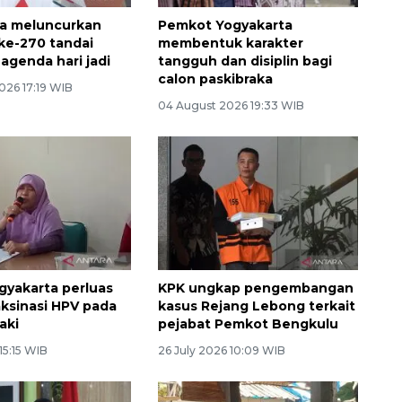
ta meluncurkan
Pemkot Yogyakarta
ke-270 tandai
membentuk karakter
agenda hari jadi
tangguh dan disiplin bagi
calon paskibraka
026 17:19 WIB
04 August 2026 19:33 WIB
gyakarta perluas
KPK ungkap pengembangan
aksinasi HPV pada
kasus Rejang Lebong terkait
laki
pejabat Pemkot Bengkulu
15:15 WIB
26 July 2026 10:09 WIB