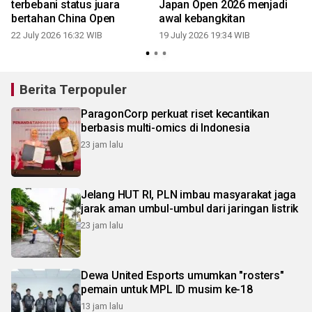
terbebani status juara
Japan Open 2026 menjadi
bertahan China Open
awal kebangkitan
22 July 2026 16:32 WIB
19 July 2026 19:34 WIB
1
Berita Terpopuler
ParagonCorp perkuat riset kecantikan
berbasis multi-omics di Indonesia
23 jam lalu
Jelang HUT RI, PLN imbau masyarakat jaga
jarak aman umbul-umbul dari jaringan listrik
23 jam lalu
Dewa United Esports umumkan "rosters"
pemain untuk MPL ID musim ke-18
13 jam lalu