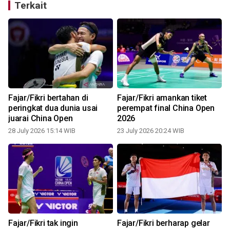
Terkait
Fajar/Fikri bertahan di
Fajar/Fikri amankan tiket
peringkat dua dunia usai
perempat final China Open
juarai China Open
2026
28 July 2026 15:14 WIB
23 July 2026 20:24 WIB
1
Fajar/Fikri tak ingin
Fajar/Fikri berharap gelar