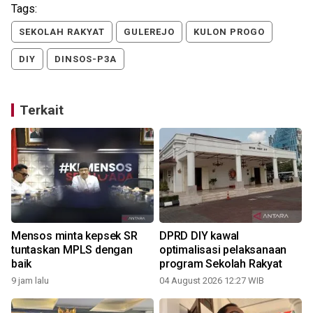
Tags:
SEKOLAH RAKYAT
GULEREJO
KULON PROGO
DIY
DINSOS-P3A
Terkait
Mensos minta kepsek SR
DPRD DIY kawal
tuntaskan MPLS dengan
optimalisasi pelaksanaan
baik
program Sekolah Rakyat
9 jam lalu
04 August 2026 12:27 WIB