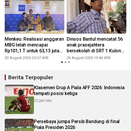
a
Menkeu: Realisasi anggaran
Dinsos Bantul mencatat 56
MBG telah mencapai
anak prasejahtera
Rp101,1 T untuk 63,13 juta
bersekolah di SRT 1 Kulon
penerima
Progo
03 August 2026 20:07 WIB
03 August 2026 19:46 WIB
Berita Terpopuler
Klasemen Grup A Piala AFF 2026: Indonesia
tempati posisi ketiga
22 jam lalu
Persebaya jumpa Persib Bandung di final
Piala Presiden 2026