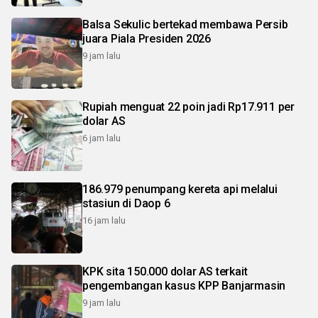
Balsa Sekulic bertekad membawa Persib
juara Piala Presiden 2026
9 jam lalu
Rupiah menguat 22 poin jadi Rp17.911 per
dolar AS
6 jam lalu
186.979 penumpang kereta api melalui
stasiun di Daop 6
16 jam lalu
KPK sita 150.000 dolar AS terkait
pengembangan kasus KPP Banjarmasin
9 jam lalu