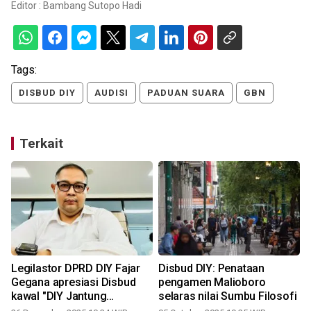
Editor :
Bambang Sutopo Hadi
Tags:
DISBUD DIY
AUDISI
PADUAN SUARA
GBN
Terkait
Legilastor DPRD DIY Fajar
Disbud DIY: Penataan
Gegana apresiasi Disbud
pengamen Malioboro
i
kawal "DIY Jantung
selaras nilai Sumbu Filosofi
Kebudayaan Nusantara"