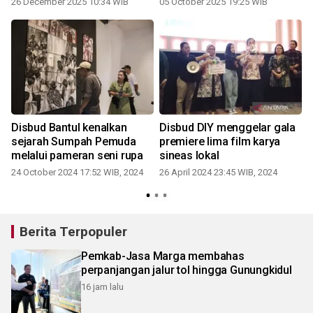
26 December 2025 10:34 WIB
05 October 2025 19:25 WIB
Disbud Bantul kenalkan
Disbud DIY menggelar gala
sejarah Sumpah Pemuda
premiere lima film karya
melalui pameran seni rupa
sineas lokal
24 October 2024 17:52 WIB, 2024
26 April 2024 23:45 WIB, 2024
3
Berita Terpopuler
Pemkab-Jasa Marga membahas
perpanjangan jalur tol hingga Gunungkidul
16 jam lalu