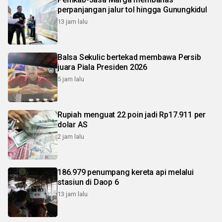
perpanjangan jalur tol hingga Gunungkidul
13 jam lalu
Balsa Sekulic bertekad membawa Persib
juara Piala Presiden 2026
5 jam lalu
Rupiah menguat 22 poin jadi Rp17.911 per
dolar AS
2 jam lalu
186.979 penumpang kereta api melalui
stasiun di Daop 6
13 jam lalu