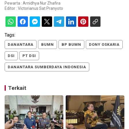
Pewarta : Arnidhya Nur Zhafira
Editor :
Victorianus Sat Pranyoto
Tags:
DANANTARA
BUMN
BP BUMN
DONY OSKARIA
DSI
PT DSI
DANANTARA SUMBERDAYA INDONESIA
Terkait