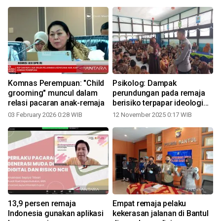
Komnas Perempuan: "Child
Psikolog: Dampak
grooming" muncul dalam
perundungan pada remaja
relasi pacaran anak-remaja
berisiko terpapar ideologi
ekstrem
03 February 2026 0:28 WIB
12 November 2025 0:17 WIB
13,9 persen remaja
Empat remaja pelaku
Indonesia gunakan aplikasi
kekerasan jalanan di Bantul