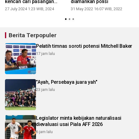
kencan cari pasangan
diamankan polisi
seksual
27 July 2024 1:23 WIB, 2024
31 May 2022 16:07 WIB, 2022
Berita Terpopuler
Pelatih timnas soroti potensi Mitchell Baker
17 jam lalu
"Ayah, Persebaya juara yah"
23 jam lalu
Legislator minta kebijakan naturalisasi
dievaluasi usai Piala AFF 2026
6 jam lalu