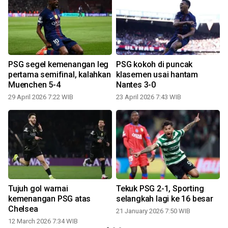
PSG segel kemenangan leg
PSG kokoh di puncak
pertama semifinal, kalahkan
klasemen usai hantam
Muenchen 5-4
Nantes 3-0
29 April 2026 7:22 WIB
23 April 2026 7:43 WIB
Tujuh gol warnai
Tekuk PSG 2-1, Sporting
2
kemenangan PSG atas
selangkah lagi ke 16 besar
Chelsea
21 January 2026 7:50 WIB
12 March 2026 7:34 WIB