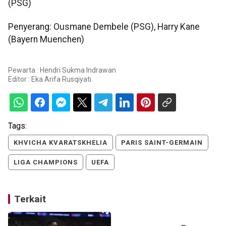
(PSG)
Penyerang: Ousmane Dembele (PSG), Harry Kane
(Bayern Muenchen)
Pewarta : Hendri Sukma Indrawan
Editor :
Eka Arifa Rusqiyati
Tags:
KHVICHA KVARATSKHELIA
PARIS SAINT-GERMAIN
LIGA CHAMPIONS
UEFA
Terkait