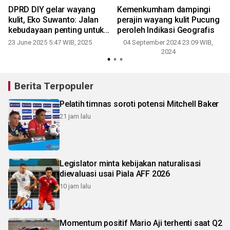
DPRD DIY gelar wayang
Kemenkumham dampingi
kulit, Eko Suwanto: Jalan
perajin wayang kulit Pucung
kebudayaan penting untuk
peroleh Indikasi Geografis
c
sinau Pancasila
23 June 2025 5:47 WIB, 2025
04 September 2024 23:09 WIB,
2024
Berita Terpopuler
Pelatih timnas soroti potensi Mitchell Baker
21 jam lalu
Legislator minta kebijakan naturalisasi
dievaluasi usai Piala AFF 2026
10 jam lalu
Momentum positif Mario Aji terhenti saat Q2