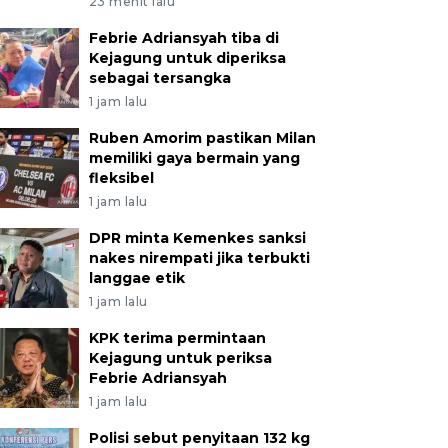
23 menit lalu
Febrie Adriansyah tiba di
Kejagung untuk diperiksa
sebagai tersangka
1 jam lalu
Ruben Amorim pastikan Milan
memiliki gaya bermain yang
fleksibel
1 jam lalu
DPR minta Kemenkes sanksi
nakes nirempati jika terbukti
langgae etik
1 jam lalu
KPK terima permintaan
Kejagung untuk periksa
Febrie Adriansyah
1 jam lalu
Polisi sebut penyitaan 132 kg