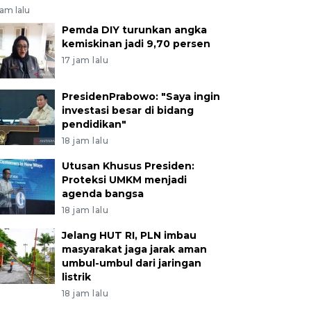
jam lalu
Pemda DIY turunkan angka
kemiskinan jadi 9,70 persen
17 jam lalu
PresidenPrabowo: "Saya ingin
investasi besar di bidang
pendidikan"
18 jam lalu
Utusan Khusus Presiden:
Proteksi UMKM menjadi
agenda bangsa
18 jam lalu
Jelang HUT RI, PLN imbau
masyarakat jaga jarak aman
umbul-umbul dari jaringan
listrik
18 jam lalu