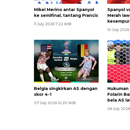
Mikel Merino antar Spanyol
Spanyol v
ke semifinal, tantang Prancis
Merah law
kesempur
11 July 2026 7:22 WIB
10 July 2026
Belgia singkirkan AS dengan
Hukuman 
skor 4-1
Folarin B
bela AS l
07 July 2026 10:20 WIB
06 July 2026