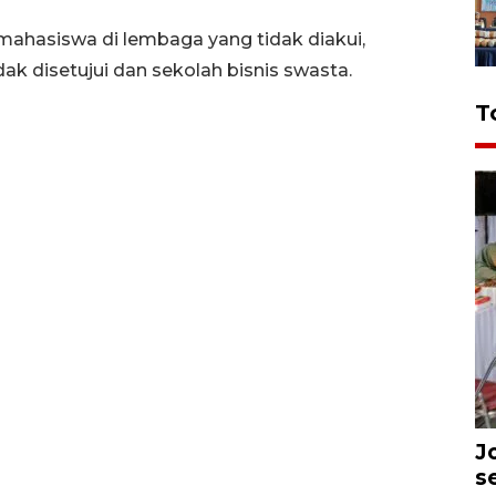
 mahasiswa di lembaga yang tidak diakui,
ak disetujui dan sekolah bisnis swasta.
T
J
s