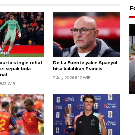
F
ourtois ingin rehat
De La Fuente yakin Spanyol
ari sepak bola
bisa kalahkan Prancis
Pameran seni rupa karya
onal
seniman neurodivergen
11 July 2026 8:12 WIB
 9:13 WIB
03 August 2026 13:03 WIB