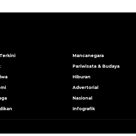
Terkini
Mancanegara
k
Pariwisata & Budaya
tiwa
Hiburan
omi
Advertorial
aga
Nasional
dikan
Infografik