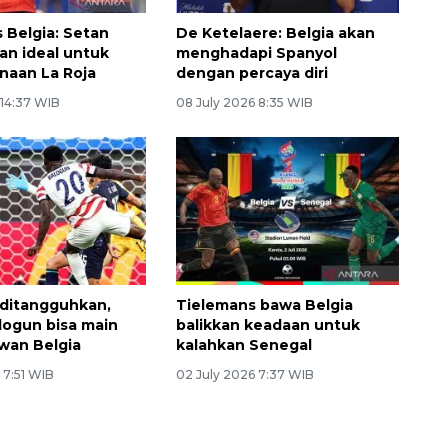
s Belgia: Setan
De Ketelaere: Belgia akan
an ideal untuk
menghadapi Spanyol
naan La Roja
dengan percaya diri
 14:37 WIB
08 July 2026 8:35 WIB
ditangguhkan,
Tielemans bawa Belgia
alogun bisa main
balikkan keadaan untuk
awan Belgia
kalahkan Senegal
 7:51 WIB
02 July 2026 7:37 WIB