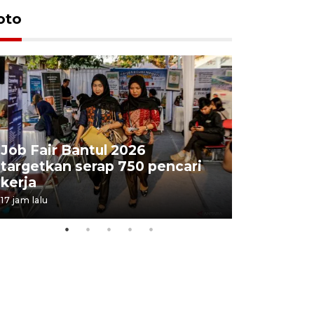
oto
Job Fair Bantul 2026
targetkan serap 750 pencari
Lelang b
kerja
Kejaksaa
17 jam lalu
21 jam lalu