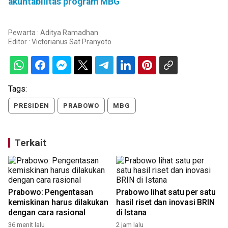
akuntabilitas program MBG
Pewarta : Aditya Ramadhan
Editor :
Victorianus Sat Pranyoto
Tags:
PRESIDEN
PRABOWO
MBG
Terkait
Prabowo: Pengentasan
Prabowo lihat satu per satu
kemiskinan harus dilakukan
hasil riset dan inovasi BRIN
dengan cara rasional
di Istana
1
36 menit lalu
2 jam lalu