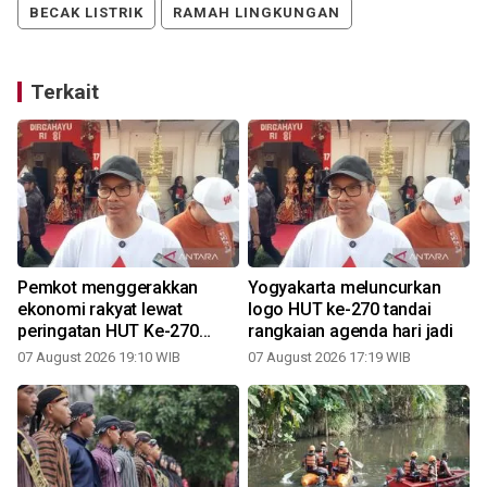
BECAK LISTRIK
RAMAH LINGKUNGAN
Terkait
Pemkot menggerakkan
Yogyakarta meluncurkan
ekonomi rakyat lewat
logo HUT ke-270 tandai
peringatan HUT Ke-270
rangkaian agenda hari jadi
Yogyakarta
07 August 2026 19:10 WIB
07 August 2026 17:19 WIB
3