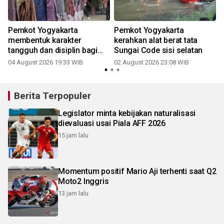
Pemkot Yogyakarta
Pemkot Yogyakarta
membentuk karakter
kerahkan alat berat tata
tangguh dan disiplin bagi
Sungai Code sisi selatan
calon paskibraka
04 August 2026 19:33 WIB
02 August 2026 23:08 WIB
2
Berita Terpopuler
Legislator minta kebijakan naturalisasi
dievaluasi usai Piala AFF 2026
15 jam lalu
Momentum positif Mario Aji terhenti saat Q2
Moto2 Inggris
13 jam lalu