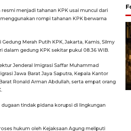
F
resmi menjadi tahanan KPK usai muncul dari
 menggunakan rompi tahanan KPK berwarna
 Gedung Merah Putih KPK, Jakarta, Kamis, Silmy
ri dalam gedung KPK sekitar pukul 08.36 WIB.
rektur Jenderal Imigrasi Saffar Muhammad
Pasokan hortikultura
grasi Jawa Barat Jaya Saputra, Kepala Kantor
melimpah picu deflasi DIY
 Barat Ronald Arman Abdullah, serta empat orang
06 August 2026 11:37 WIB
.
dugaan tindak pidana korupsi di lingkungan
oses hukum oleh Kejaksaan Agung meliputi