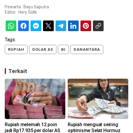
Pewarta : Bayu Saputra
Editor :
Hery Sidik
Tags:
RUPIAH
DOLAR AS
BI
DANANTARA
Terkait
Rupiah melemah 12 poin
Rupiah menguat seiring
jadi Rp17.935 per dolar AS
optimisme Selat Hormuz