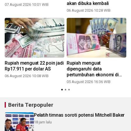
akan dibuka kembali
07 August 2026 10:01 WIB
06 August 2026 10:28 WIB
Rupiah menguat 22 poin jadi
Rupiah menguat
i
Rp17.911 per dolar AS
dipengaruhi data
pertumbuhan ekonomi di
06 August 2026 10:08 WIB
atas ekspektasi
05 August 2026 16:36 WIB
Berita Terpopuler
Pelatih timnas soroti potensi Mitchell Baker
18 jam lalu