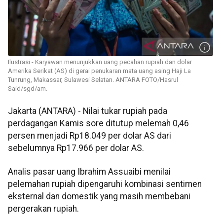
Ilustrasi - Karyawan menunjukkan uang pecahan rupiah dan dolar
Amerika Serikat (AS) di gerai penukaran mata uang asing Haji La
Tunrung, Makassar, Sulawesi Selatan. ANTARA FOTO/Hasrul
Said/sgd/am.
Jakarta (ANTARA) - Nilai tukar rupiah pada
perdagangan Kamis sore ditutup melemah 0,46
persen menjadi Rp18.049 per dolar AS dari
sebelumnya Rp17.966 per dolar AS.
Analis pasar uang Ibrahim Assuaibi menilai
pelemahan rupiah dipengaruhi kombinasi sentimen
eksternal dan domestik yang masih membebani
pergerakan rupiah.