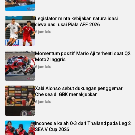
Legislator minta kebijakan naturalisasi
dievaluasi usai Piala AFF 2026
8 jam lalu
Momentum positif Mario Aji terhenti saat Q2
Moto2 Inggris
6 jam lalu
Xabi Alonso sebut dukungan penggemar
Chelsea di GBK menakjubkan
6 jam lalu
Indonesia kalah 0-3 dari Thailand pada Leg 2
SEA V Cup 2026