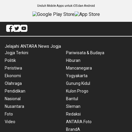
Unduh Mobile Apps untuk iOS dan Android
Jelajahi ANTARA News Jogja
Jogja Terkini
Pariwisata & Budaya
Politik
Hiburan
Peristiwa
Mancanegara
Ekonomi
Yogyakarta
Olahraga
Gunung Kidul
Pendidikan
Kulon Progo
Nasional
Bantul
Nusantara
Sleman
Foto
Redaksi
Video
ANTARA Foto
BrandA