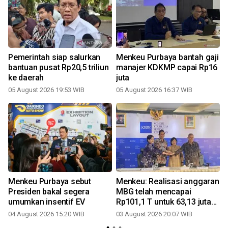
a
Pemerintah siap salurkan
Menkeu Purbaya bantah gaji
bantuan pusat Rp20,5 triliun
manajer KDKMP capai Rp16
ke daerah
juta
05 August 2026 19:53 WIB
05 August 2026 16:37 WIB
Menkeu Purbaya sebut
Menkeu: Realisasi anggaran
M
Presiden bakal segera
MBG telah mencapai
umumkan insentif EV
Rp101,1 T untuk 63,13 juta
penerima
04 August 2026 15:20 WIB
03 August 2026 20:07 WIB
2