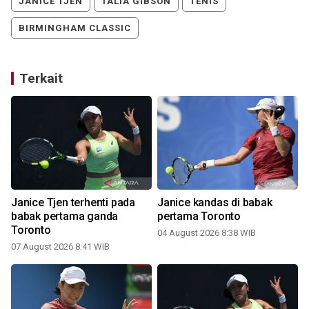
JANICE TJEN
TALIA GIBSON
TENIS
BIRMINGHAM CLASSIC
Terkait
Janice Tjen terhenti pada
Janice kandas di babak
s
babak pertama ganda
pertama Toronto
Toronto
04 August 2026 8:38 WIB
07 August 2026 8:41 WIB
3