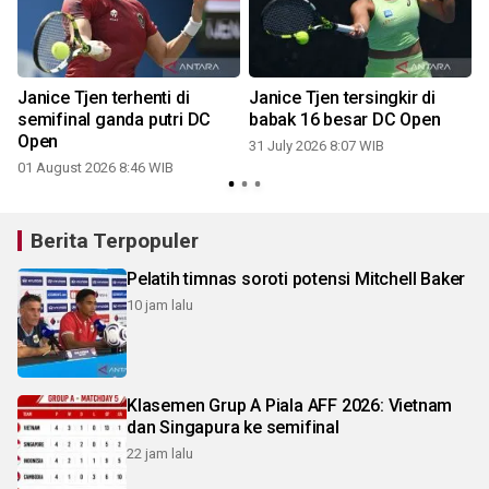
Janice Tjen terhenti di
Janice Tjen tersingkir di
semifinal ganda putri DC
babak 16 besar DC Open
Open
31 July 2026 8:07 WIB
01 August 2026 8:46 WIB
1
Berita Terpopuler
Pelatih timnas soroti potensi Mitchell Baker
10 jam lalu
Klasemen Grup A Piala AFF 2026: Vietnam
dan Singapura ke semifinal
22 jam lalu