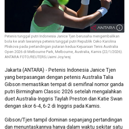
Petenis tunggal putri Indonesia Janice Tjen berusaha mengembalikan
bola ke arah lawannya petenis tunggal putri Republik Ceko Karolina
Pliskova pada pertandingan putaran kedua Kejuaraan Tenis Australia
Open 2026 di Melbourne Park, Melbourne, Australia, Kamis (22/1/2026).
ANTARA FOTO/REUTERS/Jaimi Joy/wsj
Jakarta (ANTARA) - Petenis Indonesia Janice Tjen
yang berpasangan dengan petenis Australia Talia
Gibson memastikan tempat di semifinal nomor ganda
putri Birmingham Classic 2026 setelah mengalahkan
duet Australia-Inggris Taylah Preston dan Katie Swan
dengan skor 6-4, 6-2 di Inggris pada Kamis.
Gibson/Tjen tampil dominan sepanjang pertandingan
dan menuntaskannya hanya dalam waktu sekitar satu