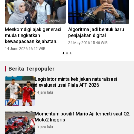
Menkomdigi ajak generasi
Algoritma jadi bentuk baru
muda tingkatkan
penjajahan digital
kewaspadaan kejahatan
24 May 2026 15:46 WIB
digital
14 June 2026 16:12 WIB
2
Berita Terpopuler
Legislator minta kebijakan naturalisasi
dievaluasi usai Piala AFF 2026
14 jam lalu
Momentum positif Mario Aji terhenti saat Q2
Moto2 Inggris
13 jam lalu