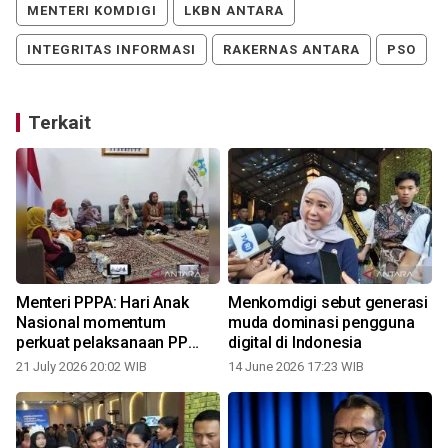
MENTERI KOMDIGI
LKBN ANTARA
INTEGRITAS INFORMASI
RAKERNAS ANTARA
PSO
Terkait
Menteri PPPA: Hari Anak
Menkomdigi sebut generasi
Nasional momentum
muda dominasi pengguna
perkuat pelaksanaan PP
digital di Indonesia
Tunas
21 July 2026 20:02 WIB
14 June 2026 17:23 WIB