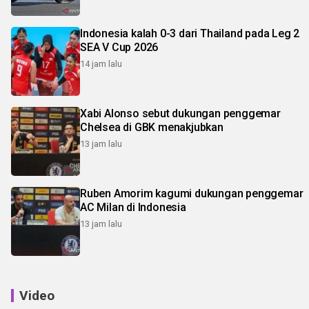
Indonesia kalah 0-3 dari Thailand pada Leg 2
SEA V Cup 2026
14 jam lalu
Xabi Alonso sebut dukungan penggemar
Chelsea di GBK menakjubkan
13 jam lalu
Ruben Amorim kagumi dukungan penggemar
AC Milan di Indonesia
13 jam lalu
Video