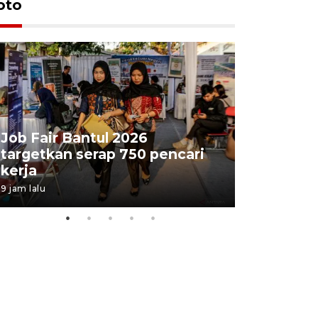
oto
Job Fair Bantul 2026
targetkan serap 750 pencari
Lelang b
kerja
Kejaksaa
9 jam lalu
13 jam lalu