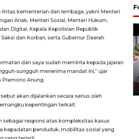
F
 lintas kementerian dan lembaga, yakni Menteri
an Anak, Menteri Sosial, Menteri Hukum,
an Digital, Kepala Kepolisian Republik
Saksi dan Korban, serta Gubernur Daerah
ormatan dan saya sudah meminta kepada jajaran
ngguh-sungguh menerima mandat ini,” ujar
Pameran seni rupa karya
seniman neurodivergen
a Pramono Anung.
03 August 2026 13:03 WIB
but akan dijalankan secara serius oleh
emangku kepentingan terkait.
n sebagai respons atas kompleksitas kasus
ya kepadatan penduduk, mobilitas sosial yang
 yang terjadi.