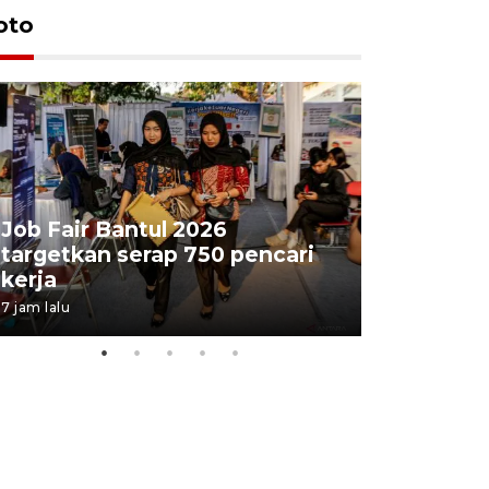
oto
Job Fair Bantul 2026
targetkan serap 750 pencari
Lelang b
kerja
Kejaksaa
7 jam lalu
11 jam lalu