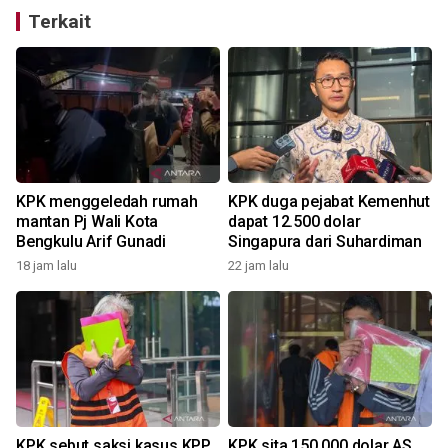
Terkait
KPK menggeledah rumah
KPK duga pejabat Kemenhut
s
mantan Pj Wali Kota
dapat 12.500 dolar
Bengkulu Arif Gunadi
Singapura dari Suhardiman
18 jam lalu
22 jam lalu
KPK sebut saksi kasus KPP
KPK sita 150.000 dolar AS