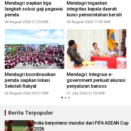
Mendagri siapkan tiga
Mendagri tegaskan
langkah solusi gaji pegawai
integritas kepala daerah
pemda
kunci pemerintahan bersih
06 August 2026 21:29 WIB
05 August 2026 17:00 WIB
3
Mendagri koordinasikan
Mendagri: Integrasi e-
pemda siapkan lokasi
government perkuat akurasi
Sekolah Rakyat
penyaluran bansos
02 August 2026 20:01 WIB
31 July 2026 21:26 WIB
2
Berita Terpopuler
India berpotensi mundur dari FIFA ASEAN Cup
2026