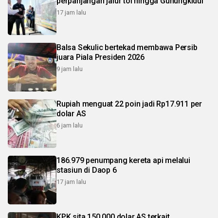
perpanjangan jalur tol hingga Gunungkidul
17 jam lalu
Balsa Sekulic bertekad membawa Persib
juara Piala Presiden 2026
9 jam lalu
Rupiah menguat 22 poin jadi Rp17.911 per
dolar AS
6 jam lalu
186.979 penumpang kereta api melalui
stasiun di Daop 6
17 jam lalu
KPK sita 150.000 dolar AS terkait