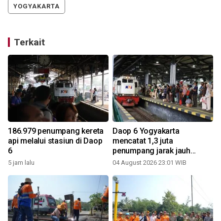
YOGYAKARTA
Terkait
186.979 penumpang kereta
Daop 6 Yogyakarta
api melalui stasiun di Daop
mencatat 1,3 juta
6
penumpang jarak jauh
selama Juli 2026
5 jam lalu
04 August 2026 23:01 WIB
2