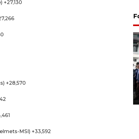
) +27,130
F
27,266
50
BPJS Kesehatan Yogyakarta
perkuat sinergi dengan
s) +28,570
ANTARA Biro DIY
03 August 2026 17:24 WIB
442
,461
elmets-MSI) +33,592