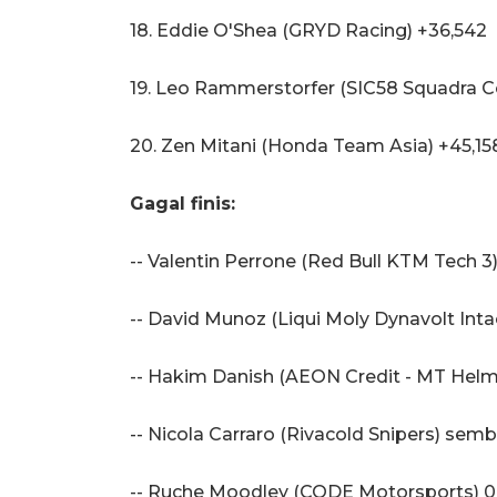
18. Eddie O'Shea (GRYD Racing) +36,542
19. Leo Rammerstorfer (SIC58 Squadra C
20. Zen Mitani (Honda Team Asia) +45,15
Gagal finis:
-- Valentin Perrone (Red Bull KTM Tech 3)
-- David Munoz (Liqui Moly Dynavolt Intac
-- Hakim Danish (AEON Credit - MT Helme
-- Nicola Carraro (Rivacold Snipers) semb
-- Ruche Moodley (CODE Motorsports) 0