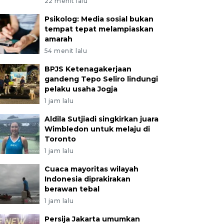
22 menit lalu
Psikolog: Media sosial bukan
tempat tepat melampiaskan
amarah
54 menit lalu
BPJS Ketenagakerjaan
gandeng Tepo Seliro lindungi
pelaku usaha Jogja
1 jam lalu
Aldila Sutjiadi singkirkan juara
Wimbledon untuk melaju di
Toronto
1 jam lalu
Cuaca mayoritas wilayah
Indonesia diprakirakan
berawan tebal
1 jam lalu
Persija Jakarta umumkan