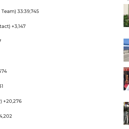
 Team) 33:39,745
tact) +3,147
7
374
31
) +20,276
24,202