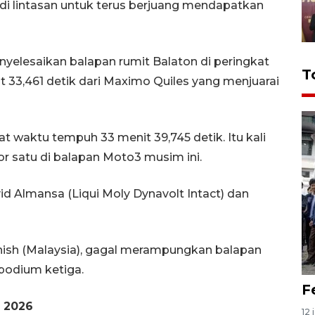
i lintasan untuk terus berjuang mendapatkan
nyelesaikan balapan rumit Balaton di peringkat
T
t 33,461 detik dari Maximo Quiles yang menjuarai
 waktu tempuh 33 menit 39,745 detik. Itu kali
 satu di balapan Moto3 musim ini.
d Almansa (Liqui Moly Dynavolt Intact) dan
nish (Malaysia), gagal merampungkan balapan
i podium ketiga.
F
a 2026
12 