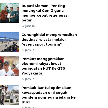
Bupati Sleman: Penting
merangkul Gen-Z guna
mempercepat regenerasi
petani
14 jam lalu
Gunungkidul mempromosikan
destinasi wisata melalui
"event sport tourism"
15 jam lalu
Pemkot menggerakkan
ekonomi rakyat lewat
peringatan HUT Ke-270
Yogyakarta
15 jam lalu
Pemkab Bantul optimalkan
kewaspadaan dini cegah
bendera nonnegara jelang ke
81 RI
15 jam lalu