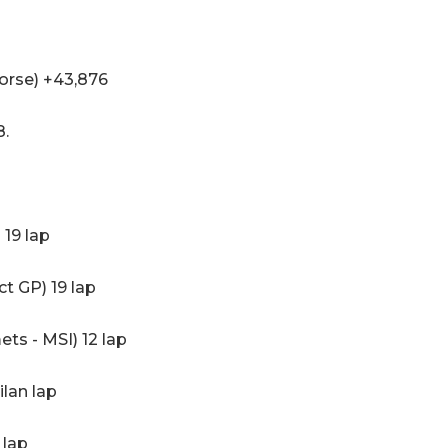
orse) +43,876
8.
 19 lap
t GP) 19 lap
ts - MSI) 12 lap
ilan lap
 lap