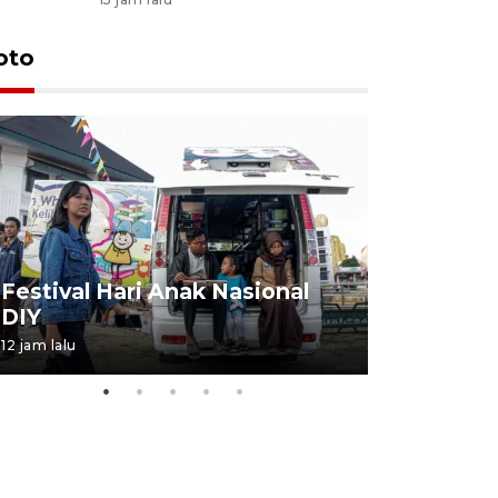
oto
Job Fair 
Festival Hari Anak Nasional
targetkan
DIY
kerja
12 jam lalu
06 August 20