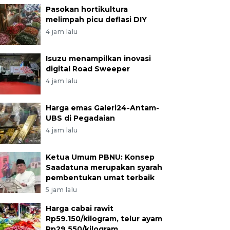
Pasokan hortikultura
melimpah picu deflasi DIY
4 jam lalu
Isuzu menampilkan inovasi
digital Road Sweeper
4 jam lalu
Harga emas Galeri24-Antam-
UBS di Pegadaian
4 jam lalu
Ketua Umum PBNU: Konsep
Saadatuna merupakan syarah
pembentukan umat terbaik
5 jam lalu
Harga cabai rawit
Rp59.150/kilogram, telur ayam
Rp29.550/kilogram