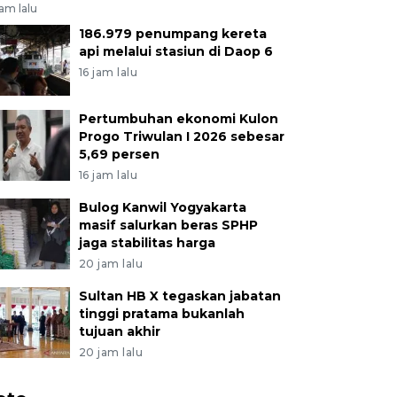
jam lalu
186.979 penumpang kereta
api melalui stasiun di Daop 6
16 jam lalu
Pertumbuhan ekonomi Kulon
Progo Triwulan I 2026 sebesar
5,69 persen
16 jam lalu
Bulog Kanwil Yogyakarta
masif salurkan beras SPHP
jaga stabilitas harga
20 jam lalu
Sultan HB X tegaskan jabatan
tinggi pratama bukanlah
tujuan akhir
20 jam lalu