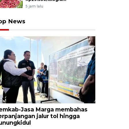
5 jam lalu
op News
emkab-Jasa Marga membahas
erpanjangan jalur tol hingga
unungkidul