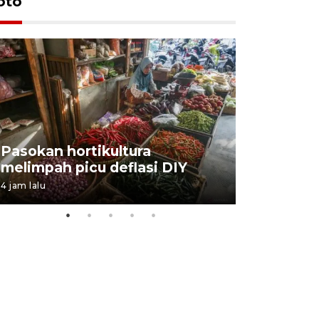
oto
BPJS Kes
Pasokan hortikultura
perkuat s
melimpah picu deflasi DIY
ANTARA B
4 jam lalu
03 August 202