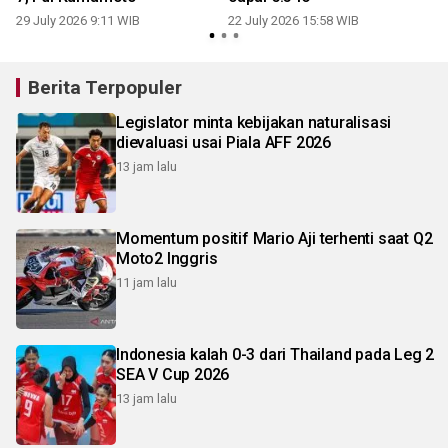
29 July 2026 9:11 WIB
22 July 2026 15:58 WIB
1
Berita Terpopuler
Legislator minta kebijakan naturalisasi
dievaluasi usai Piala AFF 2026
13 jam lalu
Momentum positif Mario Aji terhenti saat Q2
Moto2 Inggris
11 jam lalu
Indonesia kalah 0-3 dari Thailand pada Leg 2
SEA V Cup 2026
13 jam lalu