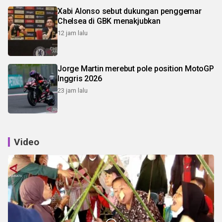
Xabi Alonso sebut dukungan penggemar
Chelsea di GBK menakjubkan
12 jam lalu
Jorge Martin merebut pole position MotoGP
Inggris 2026
23 jam lalu
Video