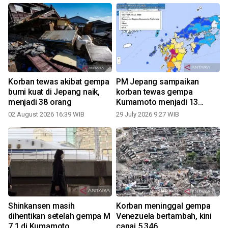
a
Korban tewas akibat gempa
PM Jepang sampaikan
bumi kuat di Jepang naik,
korban tewas gempa
menjadi 38 orang
Kumamoto menjadi 13
1
orang
02 August 2026 16:39 WIB
29 July 2026 9:27 WIB
Shinkansen masih
Korban meninggal gempa
dihentikan setelah gempa M
Venezuela bertambah, kini
7,1 di Kumamoto
capai 5.346