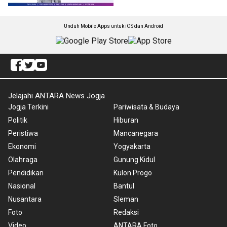
Unduh Mobile Apps untuk iOS dan Android
Jelajahi ANTARA News Jogja
Jogja Terkini
Pariwisata & Budaya
Politik
Hiburan
Peristiwa
Mancanegara
Ekonomi
Yogyakarta
Olahraga
Gunung Kidul
Pendidikan
Kulon Progo
Nasional
Bantul
Nusantara
Sleman
Foto
Redaksi
Video
ANTARA Foto