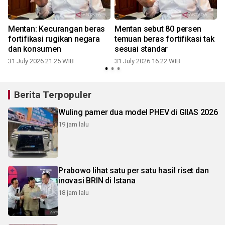
Mentan: Kecurangan beras
Mentan sebut 80 persen
fortifikasi rugikan negara
temuan beras fortifikasi tak
dan konsumen
sesuai standar
31 July 2026 21:25 WIB
31 July 2026 16:22 WIB
2
Berita Terpopuler
Wuling pamer dua model PHEV di GIIAS 2026
19 jam lalu
Prabowo lihat satu per satu hasil riset dan
inovasi BRIN di Istana
18 jam lalu