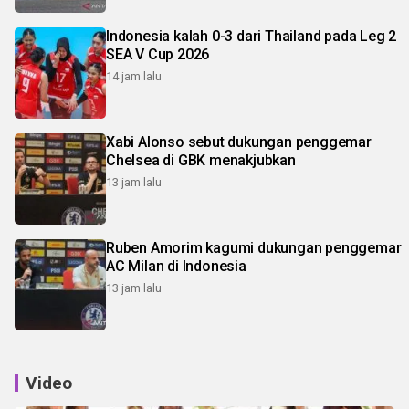
Indonesia kalah 0-3 dari Thailand pada Leg 2
SEA V Cup 2026
14 jam lalu
Xabi Alonso sebut dukungan penggemar
Chelsea di GBK menakjubkan
13 jam lalu
Ruben Amorim kagumi dukungan penggemar
AC Milan di Indonesia
13 jam lalu
Video