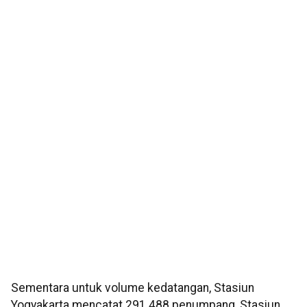
Sementara untuk volume kedatangan, Stasiun
Yogyakarta mencatat 291.488 penumpang, Stasiun