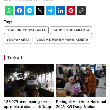
Tags:
STASIUN YOGYAKARTA
DAOP 6 YOGYAKARTA
YOGYAKARTA
VOLUME PENUMPANG KERETA
Terkait
i
186.979 penumpang kereta
Peringati Hari Anak Nasional
api melalui stasiun di Daop
2026, KAI Daop 6 tebar