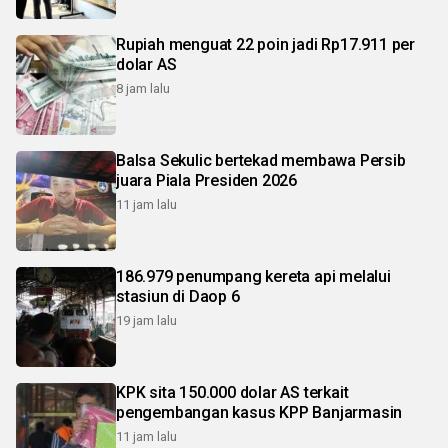
Rupiah menguat 22 poin jadi Rp17.911 per
dolar AS
8 jam lalu
Balsa Sekulic bertekad membawa Persib
juara Piala Presiden 2026
11 jam lalu
186.979 penumpang kereta api melalui
stasiun di Daop 6
19 jam lalu
KPK sita 150.000 dolar AS terkait
pengembangan kasus KPP Banjarmasin
11 jam lalu