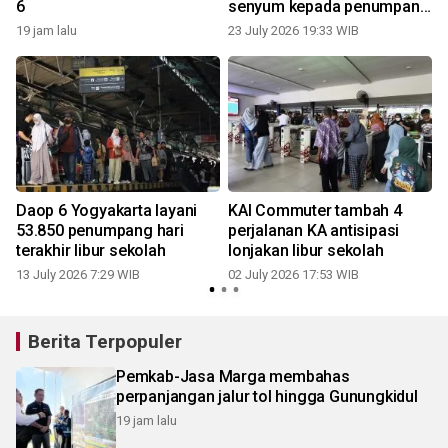
6
senyum kepada penumpang
cilik di Stasiun Yogyakarta
19 jam lalu
23 July 2026 19:33 WIB
0
Daop 6 Yogyakarta layani
KAI Commuter tambah 4
53.850 penumpang hari
perjalanan KA antisipasi
terakhir libur sekolah
lonjakan libur sekolah
13 July 2026 7:29 WIB
02 July 2026 17:53 WIB
Berita Terpopuler
Pemkab-Jasa Marga membahas
perpanjangan jalur tol hingga Gunungkidul
19 jam lalu