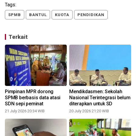
Tags:
SPMB
BANTUL
KUOTA
PENDIDIKAN
Terkait
Pimpinan MPR dorong
Mendikdasmen: Sekolah
SPMB berbasis data atasi
Nasional Terintegrasi belum
SDN sepi peminat
diterapkan untuk SD
21 July 2026 20:34 WIB
20 July 2026 21:20 WIB
0