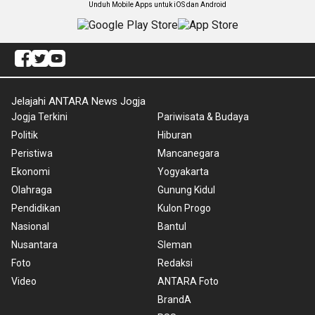
Unduh Mobile Apps untuk iOS dan Android
Jelajahi ANTARA News Jogja
Jogja Terkini
Pariwisata & Budaya
Politik
Hiburan
Peristiwa
Mancanegara
Ekonomi
Yogyakarta
Olahraga
Gunung Kidul
Pendidikan
Kulon Progo
Nasional
Bantul
Nusantara
Sleman
Foto
Redaksi
Video
ANTARA Foto
BrandA