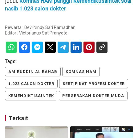
judul:
Komnas HAM panggil Kemendiktisaintek soal
nasib 1.023 calon dokter
Pewarta : Devi Nindy Sari Ramadhan
Editor :
Victorianus Sat Pranyoto
Tags:
AMIRUDDIN AL RAHAB
KOMNAS HAM
1.023 CALON DOKTER
SERTIFIKAT PROFESI DOKTER
KEMENDIKTISAINTEK
PERGERAKAN DOKTER MUDA
Terkait