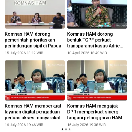
Komnas HAM dorong
Komnas HAM dorong
pemerintah prioritaskan
bentuk TGPF perkuat
perlindungan sipil di Papua
transparansi kasus Adrie
Yunus
15 July 2026 13:12 WIB
10 April 2026 18:49 WIB
1
Komnas HAM memperkuat
Komnas HAM mengajak
layanan digital pengaduan
DPR memperkuat sinergi
perluas akses masyarakat
tangani pelanggaran HAM di
daerah
16 July 2026 19:46 WIB
16 July 2026 19:38 WIB