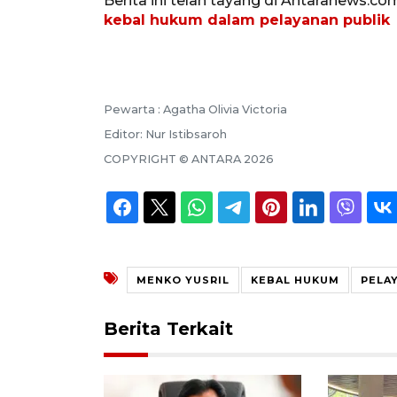
Berita ini telah tayang di Antaranews.co
kebal hukum dalam pelayanan publik
Pewarta :
Agatha Olivia Victoria
Editor:
Nur Istibsaroh
COPYRIGHT ©
ANTARA
2026
MENKO YUSRIL
KEBAL HUKUM
PELA
Berita Terkait