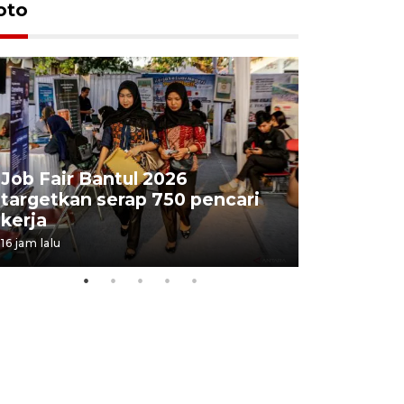
oto
Job Fair Bantul 2026
targetkan serap 750 pencari
Lelang b
kerja
Kejaksaa
16 jam lalu
20 jam lalu