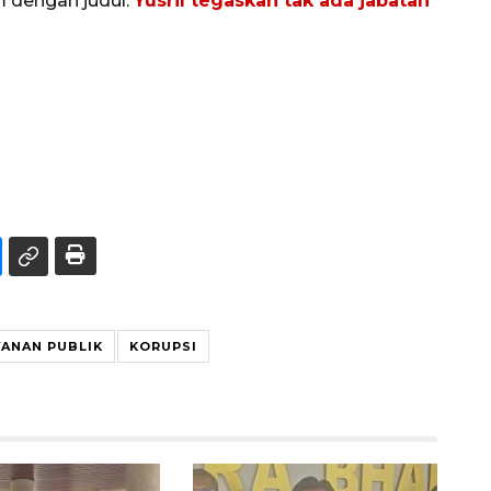
m dengan judul:
Yusril tegaskan tak ada jabatan
YANAN PUBLIK
KORUPSI