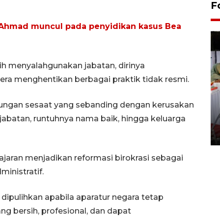
F
 Ahmad muncul pada penyidikan kasus Bea
ih menyalahgunakan jabatan, dirinya
ra menghentikan berbagai praktik tidak resmi.
ungan sesaat yang sebanding dengan kerusakan
Pameran seni rupa karya
 jabatan, runtuhnya nama baik, hingga keluarga
seniman neurodivergen
03 August 2026 13:03 WIB
 jajaran menjadikan reformasi birokrasi sebagai
inistratif.
 dipulihkan apabila aparatur negara tetap
 bersih, profesional, dan dapat