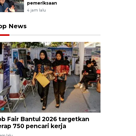
pemeriksaan
4 jam lalu
op News
ob Fair Bantul 2026 targetkan
erap 750 pencari kerja
jam lalu