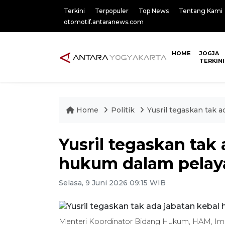
Terkini
Terpopuler
Top News
Tentang Kami
otomotif.antaranews.com
HOME
JOGJA
TERKINI
Home
Politik
Yusril tegaskan tak 
Yusril tegaskan tak
hukum dalam pelay
Selasa, 9 Juni 2026 09:15 WIB
Menteri Koordinator Bidang Hukum, HAM, Imig