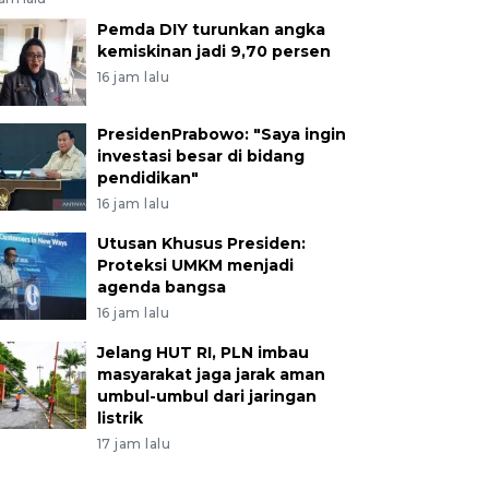
Pemda DIY turunkan angka
kemiskinan jadi 9,70 persen
16 jam lalu
PresidenPrabowo: "Saya ingin
investasi besar di bidang
pendidikan"
16 jam lalu
Utusan Khusus Presiden:
Proteksi UMKM menjadi
agenda bangsa
16 jam lalu
Jelang HUT RI, PLN imbau
masyarakat jaga jarak aman
umbul-umbul dari jaringan
listrik
17 jam lalu