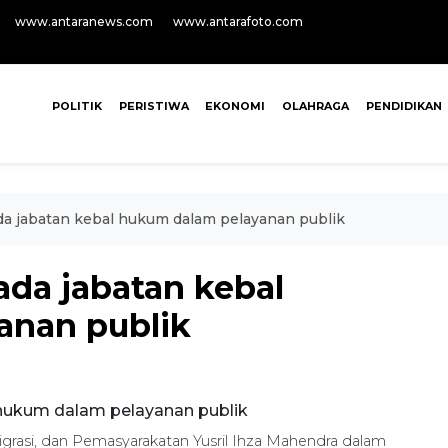
www.antaranews.com
www.antarafoto.com
POLITIK
PERISTIWA
EKONOMI
OLAHRAGA
PENDIDIKAN
ada jabatan kebal hukum dalam pelayanan publik
 ada jabatan kebal
anan publik
rasi, dan Pemasyarakatan Yusril Ihza Mahendra dalam