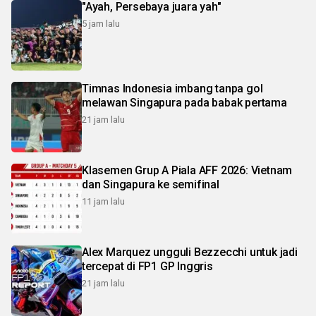
"Ayah, Persebaya juara yah"
5 jam lalu
Timnas Indonesia imbang tanpa gol
melawan Singapura pada babak pertama
21 jam lalu
Klasemen Grup A Piala AFF 2026: Vietnam
dan Singapura ke semifinal
11 jam lalu
Alex Marquez ungguli Bezzecchi untuk jadi
tercepat di FP1 GP Inggris
21 jam lalu