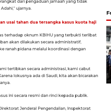
berangkat dari pengaduan jamaah yang tidak
Adahi,” ujarnya.
F
n usai tahan dua tersangka kasus kuota haji
 terhadap oknum KBIHU yang terbukti terlibat
ban akan dilakukan secara administratif,
ke ranah pidana melalui koordinasi dengan
BPJS Kesehatan Yogyakarta
perkuat sinergi dengan
mi tertibkan secara administrasi, kami cabut
ANTARA Biro DIY
arena lokusnya ada di Saudi, kita akan bicarakan
03 August 2026 17:24 WIB
tanya.
 ini secara resmi dan rinci kepada publik.
irektorat Jenderal Pengendalian, Inspektorat