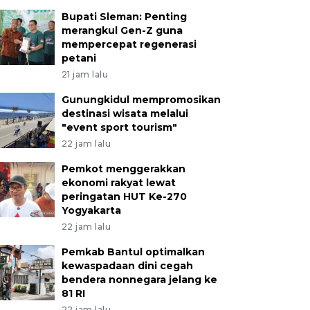
Bupati Sleman: Penting
merangkul Gen-Z guna
mempercepat regenerasi
petani
21 jam lalu
Gunungkidul mempromosikan
destinasi wisata melalui
"event sport tourism"
22 jam lalu
Pemkot menggerakkan
ekonomi rakyat lewat
peringatan HUT Ke-270
Yogyakarta
22 jam lalu
Pemkab Bantul optimalkan
kewaspadaan dini cegah
bendera nonnegara jelang ke
81 RI
22 jam lalu