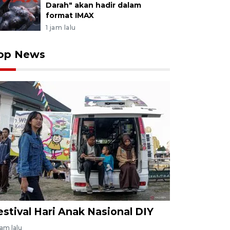
Darah" akan hadir dalam
format IMAX
1 jam lalu
op News
estival Hari Anak Nasional DIY
jam lalu