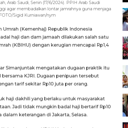
ah, Arab Saudi, Senin (17/6/2024). PPIH Arab Saudi
inggi agar membadalkan lontar jamrahnya guna menjaga
 FOTO/Sigid Kurniawan/nym
an Umrah (Kemenhaj) Republik Indonesia
dal haji dan dam jamaah dilakukan salah satu
mrah (KBIHU) dengan kerugian mencapai Rp1,4
zar Simanjuntak mengatakan dugaan praktik itu
 bersama KJRI. Dugaan penipuan tersebut
ngan tarif sekitar Rp10 juta per orang.
tuk haji dakhili yang berlaku untuk masyarakat
taan. Jadi tidak mungkin badal haji bertarif Rp10
ya dalam keterangan di Jakarta, Selasa.