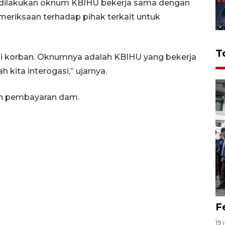
t dilakukan oknum KBIHU bekerja sama dengan
eriksaan terhadap pihak terkait untuk
T
i korban. Oknumnya adalah KBIHU yang bekerja
kita interogasi,” ujarnya.
an pembayaran dam.
F
19 