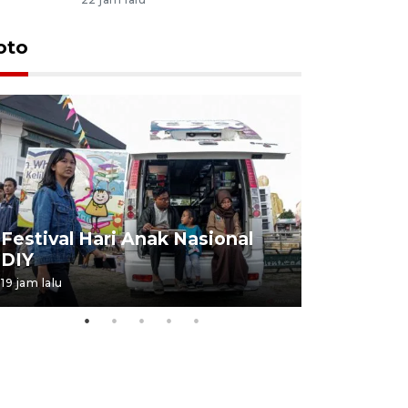
oto
Job Fair 
Festival Hari Anak Nasional
targetkan
DIY
kerja
19 jam lalu
06 August 20