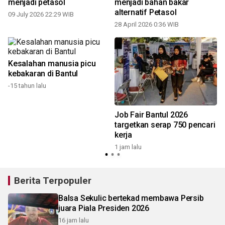
menjadi petasol
menjadi bahan bakar
alternatif Petasol
09 July 2026 22:29 WIB
28 April 2026 0:36 WIB
5
Kesalahan manusia picu
kebakaran di Bantul
-15 tahun lalu
Job Fair Bantul 2026
targetkan serap 750 pencari
kerja
1 jam lalu
Berita Terpopuler
Balsa Sekulic bertekad membawa Persib
juara Piala Presiden 2026
16 jam lalu