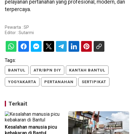
pelayanan pertanahan yang profesional, modern, dan
terpercaya.
Pewarta : SP
Editor :
Sutarmi
Tags:
BANTUL
ATR/BPN DIY
KANTAH BANTUL
YOGYAKARTA
PERTANAHAN
SERTIPIKAT
Terkait
Kesalahan manusia picu
kebakaran di Bantul