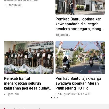
-15 tahun lalu
t
Pemkab Bantul optimalkan
kewaspadaan dini cegah
bendera nonnegara jelang
ke 81 RI
18 jam lalu
Pemkab Bantul
Pemkab Bantul ajak warga
menargetkan seluruh
swadaya kibarkan Merah
kalurahan jadi desa budaya
Putih jelang HUT RI
tahun depan
20 jam lalu
07 August 2026 6:17 WIB