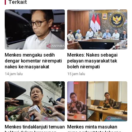
Terkait
Menkes mengaku sedih
Menkes: Nakes sebagai
dengar komentar nirempati
pelayan masyarakat tak
nakes ke masyarakat
boleh nirempati
14 jam lalu
15 jam lalu
2
Menkes tindaklanjuti temuan
Menkes minta masukan