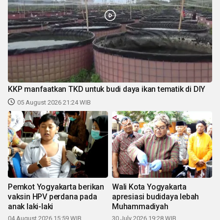
KKP manfaatkan TKD untuk budi daya ikan tematik di DIY
05 August 2026 21:24 WIB
Pemkot Yogyakarta berikan
Wali Kota Yogyakarta
vaksin HPV perdana pada
apresiasi budidaya lebah
anak laki-laki
Muhammadiyah
04 August 2026 15:59 WIB
30 July 2026 19:28 WIB