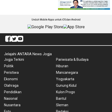
Unduh Mobile Apps untuk iOS dan Android
Jelajahi ANTARA News Jogja
Jogja Terkini
Pariwisata & Budaya
Politik
Hiburan
Peristiwa
Mancanegara
Ekonomi
Yogyakarta
Olahraga
Gunung Kidul
Pendidikan
Kulon Progo
Nasional
Bantul
Nusantara
Sleman
Foto
Redaksi