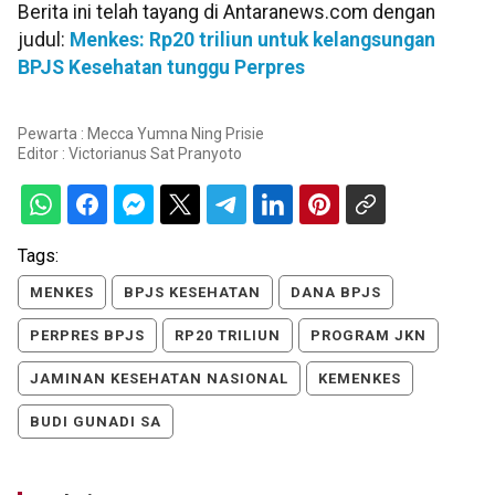
Berita ini telah tayang di Antaranews.com dengan
judul:
Menkes: Rp20 triliun untuk kelangsungan
BPJS Kesehatan tunggu Perpres
Pewarta : Mecca Yumna Ning Prisie
Editor :
Victorianus Sat Pranyoto
Tags:
MENKES
BPJS KESEHATAN
DANA BPJS
PERPRES BPJS
RP20 TRILIUN
PROGRAM JKN
JAMINAN KESEHATAN NASIONAL
KEMENKES
BUDI GUNADI SA