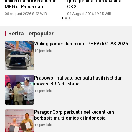
bakteri dalam keracunan
guna perkuat tata laksana
MBG di Papua dan
CKG
Semarang
06 August 2026 8:42 WIB
04 August 2026 19:35 WIB
0
Berita Terpopuler
Wuling pamer dua model PHEV di GIIAS 2026
19 jam lalu
Prabowo lihat satu per satu hasil riset dan
inovasi BRIN di Istana
17 jam lalu
ParagonCorp perkuat riset kecantikan
berbasis multi-omics di Indonesia
14 jam lalu