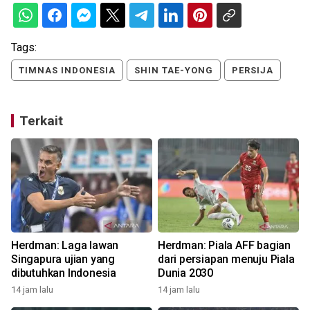
Tags:
TIMNAS INDONESIA
SHIN TAE-YONG
PERSIJA
Terkait
a
Herdman: Laga lawan
Herdman: Piala AFF bagian
Singapura ujian yang
dari persiapan menuju Piala
dibutuhkan Indonesia
Dunia 2030
14 jam lalu
14 jam lalu