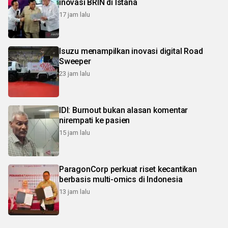
inovasi BRIN di Istana
17 jam lalu
Isuzu menampilkan inovasi digital Road
Sweeper
23 jam lalu
IDI: Burnout bukan alasan komentar
nirempati ke pasien
15 jam lalu
ParagonCorp perkuat riset kecantikan
berbasis multi-omics di Indonesia
13 jam lalu