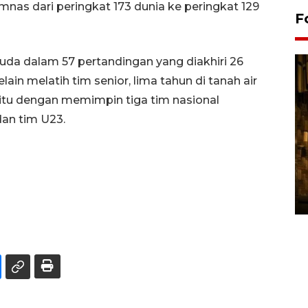
mnas dari peringkat 173 dunia ke peringkat 129
F
uda dalam 57 pertandingan yang diakhiri 26
lain melatih tim senior, lima tahun di tanah air
n itu dengan memimpin tiga tim nasional
dan tim U23.
Pasokan hortikultura
melimpah picu deflasi DIY
06 August 2026 11:37 WIB