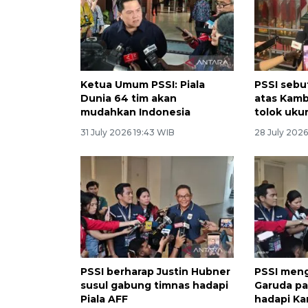
Ketua Umum PSSI: Piala
PSSI seb
Dunia 64 tim akan
atas Kamb
mudahkan Indonesia
tolok ukur
31 July 2026 19:43 WIB
28 July 202
PSSI berharap Justin Hubner
PSSI men
susul gabung timnas hadapi
Garuda pa
Piala AFF
hadapi K