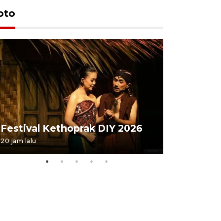
oto
Festival 
Festival Kethoprak DIY 2026
DIY
20 jam lalu
07 August 202