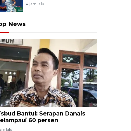
4 jam lalu
op News
isbud Bantul: Serapan Danais
elampaui 60 persen
jam lalu