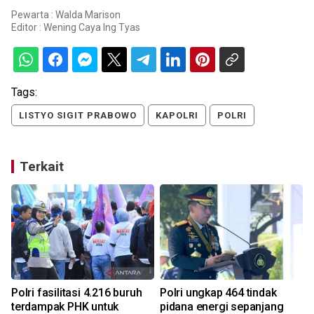
Pewarta : Walda Marison
Editor :
Wening Caya Ing Tyas
Tags:
LISTYO SIGIT PRABOWO
KAPOLRI
POLRI
Terkait
i
Polri fasilitasi 4.216 buruh
Polri ungkap 464 tindak
terdampak PHK untuk
pidana energi sepanjang