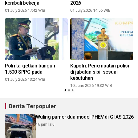
kembali bekerja
2026
01 July 2026 17:42 WIB
01 July 2026 14:56 WIB
Polri targetkan bangun
Kapolri: Penempatan polisi
s
1.500 SPPG pada
di jabatan sipil sesuai
kebutuhan
01 July 2026 13:24 WIB
10 June 2026 19:32 WIB
Berita Terpopuler
Wuling pamer dua model PHEV di GIIAS 2026
16 jam lalu