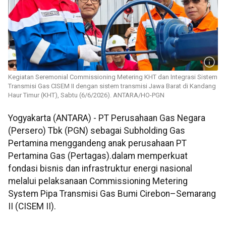
Kegiatan Seremonial Commissioning Metering KHT dan Integrasi Sistem
Transmisi Gas CISEM II dengan sistem transmisi Jawa Barat di Kandang
Haur Timur (KHT), Sabtu (6/6/2026). ANTARA/HO-PGN
Yogyakarta (ANTARA) - PT Perusahaan Gas Negara
(Persero) Tbk (PGN) sebagai Subholding Gas
Pertamina menggandeng anak perusahaan PT
Pertamina Gas (Pertagas).dalam memperkuat
fondasi bisnis dan infrastruktur energi nasional
melalui pelaksanaan Commissioning Metering
System Pipa Transmisi Gas Bumi Cirebon–Semarang
II (CISEM II).