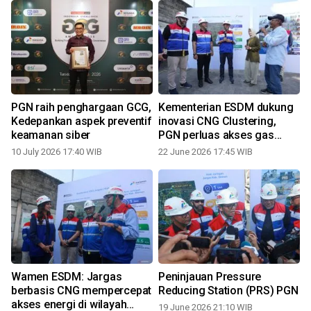
PGN raih penghargaan GCG,
Kementerian ESDM dukung
Kedepankan aspek preventif
inovasi CNG Clustering,
keamanan siber
PGN perluas akses gas
bumi untuk rumah tangga di
10 July 2026 17:40 WIB
22 June 2026 17:45 WIB
Yogyakarta
Wamen ESDM: Jargas
Peninjauan Pressure
berbasis CNG mempercepat
Reducing Station (PRS) PGN
akses energi di wilayah
19 June 2026 21:10 WIB