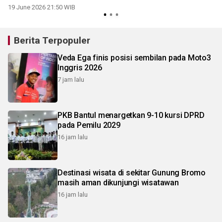
tanpa pipa
19 June 2026 21:50 WIB
Berita Terpopuler
Veda Ega finis posisi sembilan pada Moto3
Inggris 2026
7 jam lalu
PKB Bantul menargetkan 9-10 kursi DPRD
pada Pemilu 2029
16 jam lalu
Destinasi wisata di sekitar Gunung Bromo
masih aman dikunjungi wisatawan
16 jam lalu