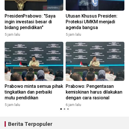
PresidenPrabowo: "Saya
Utusan Khusus Presiden:
ingin investasi besar di
Proteksi UMKM menjadi
bidang pendidikan"
agenda bangsa
5 jam lalu
5 jam lalu
8
Prabowo minta semua pihak
Prabowo: Pengentasan
tingkatkan dan perbaiki
kemiskinan harus dilakukan
mutu pendidikan
dengan cara rasional
5 jam lalu
6 jam lalu
1
Berita Terpopuler