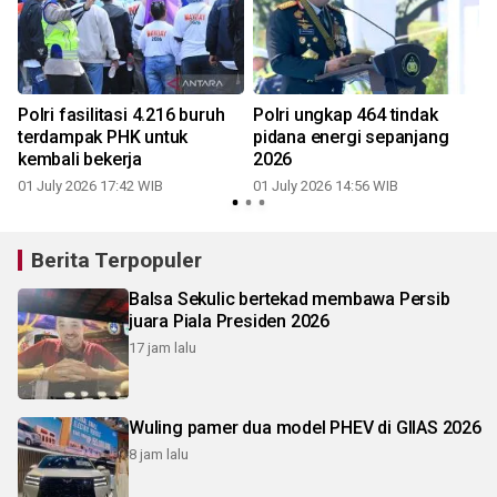
a
Polri fasilitasi 4.216 buruh
Polri ungkap 464 tindak
terdampak PHK untuk
pidana energi sepanjang
kembali bekerja
2026
0
01 July 2026 17:42 WIB
01 July 2026 14:56 WIB
Berita Terpopuler
Balsa Sekulic bertekad membawa Persib
juara Piala Presiden 2026
17 jam lalu
Wuling pamer dua model PHEV di GIIAS 2026
8 jam lalu