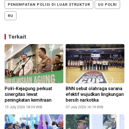
PENEMPATAN POLISI DI LUAR STRUKTUR
UU POLRI
RU
Terkait
Polri-Kejagung perkuat
BNN sebut olahraga sarana
sinergitas lewat
efektif wujudkan lingkungan
peningkatan kemitraan
bersih narkotika
13 July 2026 18:39 WIB
07 July 2026 16:19 WIB
0