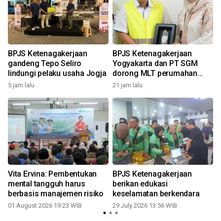
BPJS Ketenagakerjaan
BPJS Ketenagakerjaan
gandeng Tepo Seliro
Yogyakarta dan PT SGM
s
lindungi pelaku usaha Jogja
dorong MLT perumahan
pekerja
5 jam lalu
21 jam lalu
2
Vita Ervina: Pembentukan
BPJS Ketenagakerjaan
mental tangguh harus
berikan edukasi
berbasis manajemen risiko
keselamatan berkendara
01 August 2026 19:23 WIB
29 July 2026 13:56 WIB
0