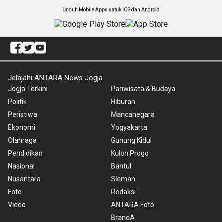
Unduh Mobile Apps untuk iOS dan Android
Jelajahi ANTARA News Jogja
Jogja Terkini
Pariwisata & Budaya
Politik
Hiburan
Peristiwa
Mancanegara
Ekonomi
Yogyakarta
Olahraga
Gunung Kidul
Pendidikan
Kulon Progo
Nasional
Bantul
Nusantara
Sleman
Foto
Redaksi
Video
ANTARA Foto
BrandA