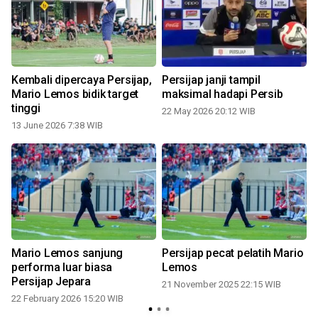
Kembali dipercaya Persijap,
Persijap janji tampil
Mario Lemos bidik target
maksimal hadapi Persib
tinggi
22 May 2026 20:12 WIB
13 June 2026 7:38 WIB
Mario Lemos sanjung
Persijap pecat pelatih Mario
performa luar biasa
Lemos
Persijap Jepara
21 November 2025 22:15 WIB
22 February 2026 15:20 WIB
2