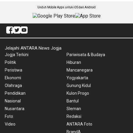
Unduh Mobile Apps untuk iOS dan Android
Jelajahi ANTARA News Jogja
Jogja Terkini
Pariwisata & Budaya
Politik
Hiburan
Peristiwa
Mancanegara
Ekonomi
Yogyakarta
Olahraga
Gunung Kidul
Pendidikan
Kulon Progo
Nasional
Bantul
Nusantara
Sleman
Foto
Redaksi
Video
ANTARA Foto
BrandA