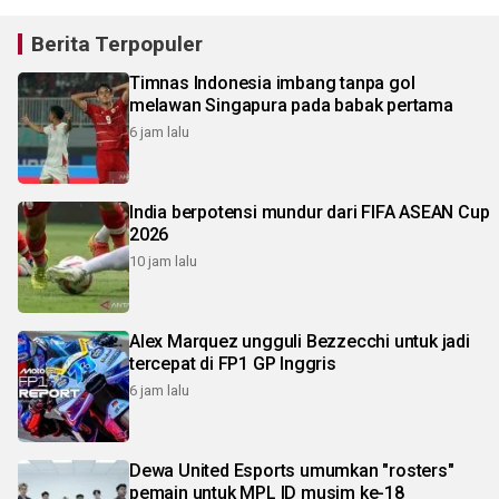
Berita Terpopuler
Timnas Indonesia imbang tanpa gol
melawan Singapura pada babak pertama
6 jam lalu
India berpotensi mundur dari FIFA ASEAN Cup
2026
10 jam lalu
Alex Marquez ungguli Bezzecchi untuk jadi
tercepat di FP1 GP Inggris
6 jam lalu
Dewa United Esports umumkan "rosters"
pemain untuk MPL ID musim ke-18