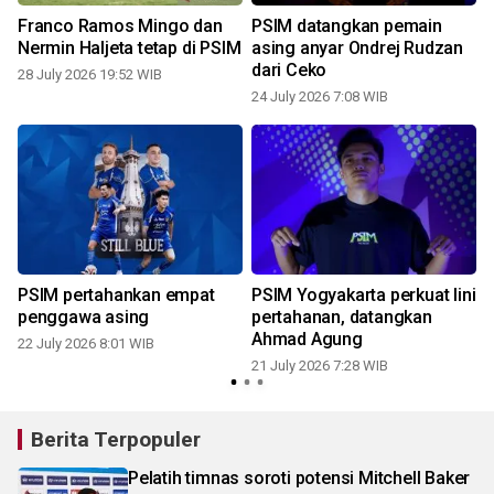
Franco Ramos Mingo dan
PSIM datangkan pemain
Nermin Haljeta tetap di PSIM
asing anyar Ondrej Rudzan
dari Ceko
28 July 2026 19:52 WIB
24 July 2026 7:08 WIB
1
i
PSIM pertahankan empat
PSIM Yogyakarta perkuat lini
penggawa asing
pertahanan, datangkan
Ahmad Agung
22 July 2026 8:01 WIB
21 July 2026 7:28 WIB
1
Berita Terpopuler
Pelatih timnas soroti potensi Mitchell Baker