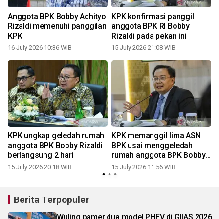
Anggota BPK Bobby Adhityo
KPK konfirmasi panggil
Rizaldi memenuhi panggilan
anggota BPK RI Bobby
KPK
Rizaldi pada pekan ini
16 July 2026 10:36 WIB
15 July 2026 21:08 WIB
1
KPK ungkap geledah rumah
KPK memanggil lima ASN
m
anggota BPK Bobby Rizaldi
BPK usai menggeledah
berlangsung 2 hari
rumah anggota BPK Bobby
Rizaldi
15 July 2026 20:18 WIB
15 July 2026 11:56 WIB
Berita Terpopuler
Wuling pamer dua model PHEV di GIIAS 2026