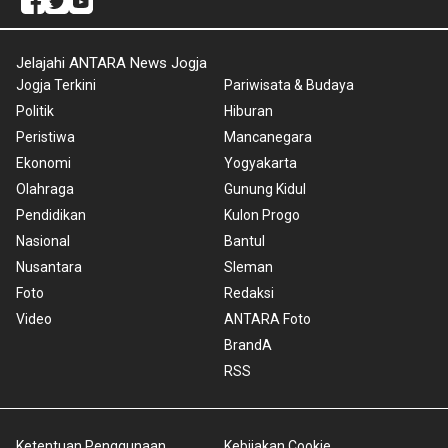
Jelajahi ANTARA News Jogja
Jogja Terkini
Pariwisata & Budaya
Politik
Hiburan
Peristiwa
Mancanegara
Ekonomi
Yogyakarta
Olahraga
Gunung Kidul
Pendidikan
Kulon Progo
Nasional
Bantul
Nusantara
Sleman
Foto
Redaksi
Video
ANTARA Foto
BrandA
RSS
Ketentuan Penggunaan
Kebijakan Cookie